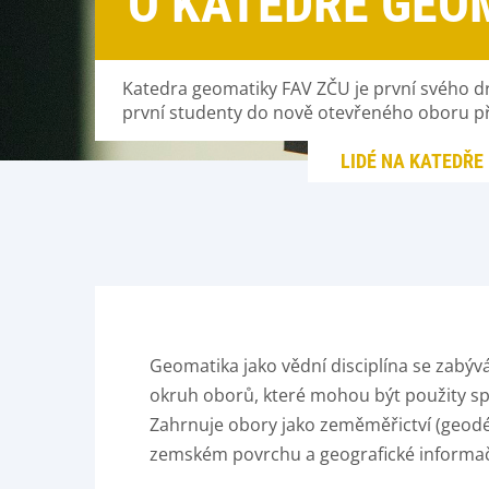
O KATEDŘE GEO
Katedra geomatiky FAV ZČU je první svého d
první studenty do nově otevřeného oboru přij
LIDÉ NA KATEDŘE
Geomatika jako vědní disciplína se zabývá
okruh oborů, které mohou být použity sp
Zahrnuje obory jako zeměměřictví (geodé
zemském povrchu a geografické informač