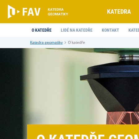
KATEDRA
O KATEDŘE
LIDÉ NA KATEDŘE
KONTAKT
KATE
Katedra geomatiky
O katedře