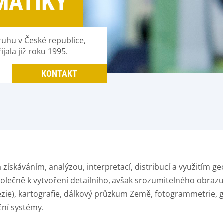
MATIKY
ruhu v České republice,
ala již roku 1995.
KONTAKT
 získáváním, analýzou, interpretací, distribucí a využitím g
olečně k vytvoření detailního, avšak srozumitelného obrazu
zie), kartografie, dálkový průzkum Země, fotogrammetrie, 
ní systémy.