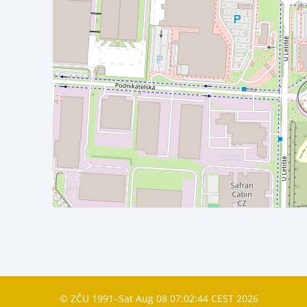
© ZČU 1991–Sat Aug 08 07:02:44 CEST 2026