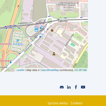
Leaflet
| Map data ©
OpenStreetMap
contributors,
CC-BY-SA
Správa webu
Cookies