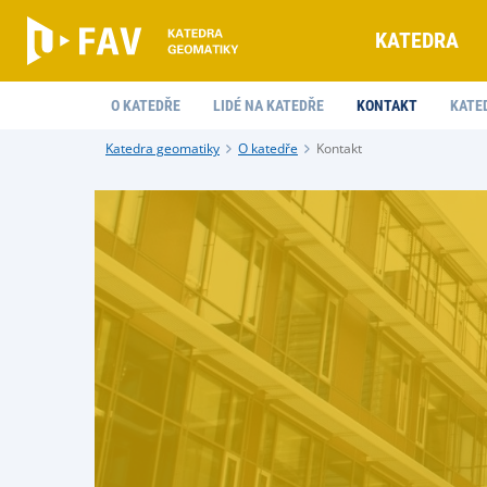
KATEDRA
O KATEDŘE
LIDÉ NA KATEDŘE
KONTAKT
KATE
Katedra geomatiky
O katedře
Kontakt