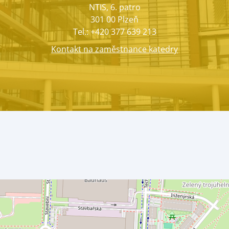
NTIS, 6. patro
301 00 Plzeň
Tel.: +420 377 639 213
Kontakt na zaměstnance katedry