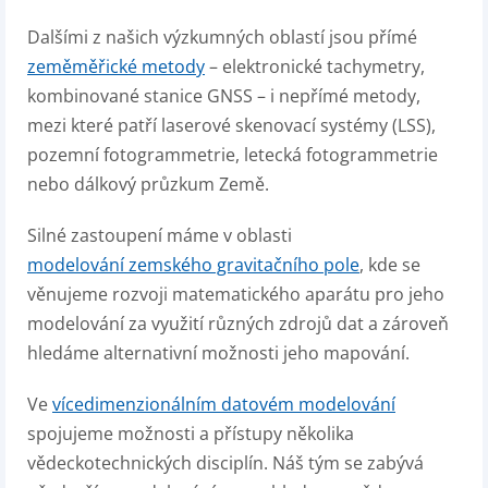
Dalšími z našich výzkumných oblastí jsou přímé
zeměměřické metody
– elektronické tachymetry,
kombinované stanice GNSS – i nepřímé metody,
mezi které patří laserové skenovací systémy (LSS),
pozemní fotogrammetrie, letecká fotogrammetrie
nebo dálkový průzkum Země.
Silné zastoupení máme v oblasti
modelování zemského gravitačního pole
, kde se
věnujeme rozvoji matematického aparátu pro jeho
modelování za využití různých zdrojů dat a zároveň
hledáme alternativní možnosti jeho mapování.
Ve
vícedimenzionálním datovém modelování
spojujeme možnosti a přístupy několika
vědeckotechnických disciplín. Náš tým se zabývá