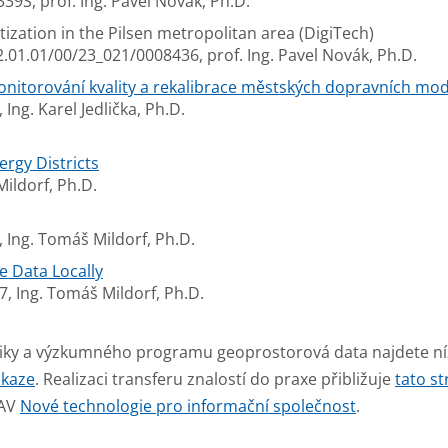
339S, prof. Ing. Pavel Novák, Ph.D.
tization in the Pilsen metropolitan area (DigiTech)
.02.01.01/00/23_021/0008436, prof. Ing. Pavel Novák, Ph.D.
itorování kvality a rekalibrace městských dopravních mode
 Ing. Karel Jedlička, Ph.D.
ergy Districts
ildorf, Ph.D.
8, Ing. Tomáš Mildorf, Ph.D.
e Data Locally
87, Ing. Tomáš Mildorf, Ph.D.
iky a výzkumného programu geoprostorová data najdete níž
kaze
. Realizaci transferu znalostí do praxe přibližuje
tato s
FAV
Nové technologie pro informační společnost
.