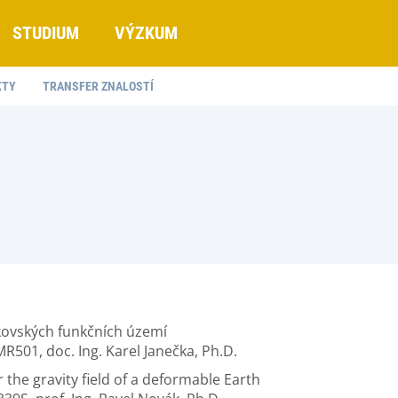
STUDIUM
VÝZKUM
KTY
TRANSFER ZNALOSTÍ
ovských funkčních území
MR501, doc. Ing. Karel Janečka, Ph.D.
he gravity field of a deformable Earth