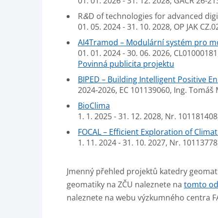
01. 01. 2026 - 31. 12. 2028, GAČR 26-21
R
&
D of technologies for advanced digi
01. 05. 2024 - 31. 10. 2028, OP JAK CZ
AI4Tramod – Modulární systém pro mon
01. 01. 2024 - 30. 06. 2026, CL01000181,
Povinná publicita projektu
BIPED – Building Intelligent Positive En
2024-2026, EC 101139060, Ing. Tomáš M
BioClima
1. 1. 2025 - 31. 12. 2028, Nr. 10118140
FOCAL – Efficient Exploration of Climat
1. 11. 2024 - 31. 10. 2027, Nr. 1011377
Jmenný přehled projektů katedry geomat
geomatiky na ZČU naleznete na
tomto od
naleznete na webu výzkumného centra 