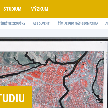
STUDIUM
VÝZKUM
ÁVĚREČNÉ ZKOUŠKY
ABSOLVENTI
ČÍM JE PRO NÁS GEOMATIKA
A
TUDIU