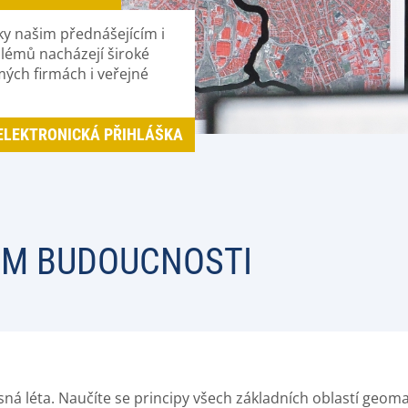
ky našim přednášejícím i
lémů nacházejí široké
ých firmách i veřejné
ELEKTRONICKÁ PŘIHLÁŠKA
EM BUDOUCNOSTI
krásná léta. Naučíte se principy všech základních oblastí geo