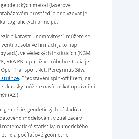
 geodetických metod (laserové
atabázovém prostředí a analyzovat je
artografických principů.
ézie a katastru nemovitostí, můžete se
venti působí ve firmách jako např.
 atd.), ve vědeckých institucích (KGM
K, RRA PK atp.). Již v průběhu studia je
y OpenTransportNet, Peregrinus Silva
 stránce
. Představení spin-off firem, na
né zkoušky můžete navíc získat oprávnění
ýr (AZI).
ní geodézie, geodetických základů a
datového modelování, vizualizace v
mi matematické statistiky, numerického
ometrie a počítačové geometrie.