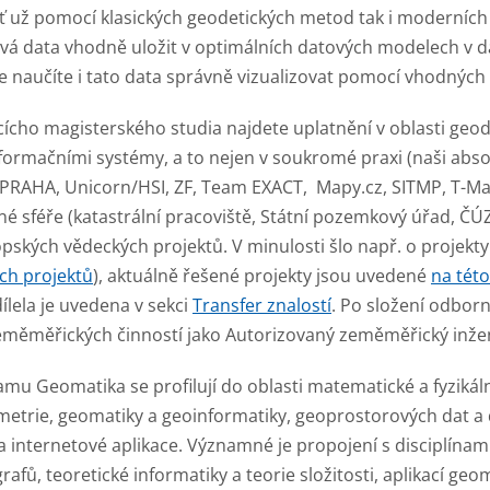
 už pomocí klasických geodetických metod tak i moderních
vá data vhodně uložit v optimálních datových modelech v d
naučíte i tato data správně vizualizovat pomocí vhodných k
ícho magisterského studia najdete uplatnění v oblasti geod
ormačními systémy, a to nejen v soukromé praxi (naši absol
AHA, Unicorn/HSI, ZF, Team EXACT, Mapy.cz, SITMP, T-Mapy
jné sféře (katastrální pracoviště, Státní pozemkový úřad, ČÚZ
opských vědeckých projektů. V minulosti šlo např. o projekt
ch projektů
), aktuálně řešené projekty jsou uvedené
na této
ílela je uvedena v sekci
Transfer znalostí
. Po složení odbor
eměměřických činností jako Autorizovaný zeměměřický inžen
mu Geomatika se profilují do oblasti matematické a fyzikál
metrie, geomatiky a geoinformatiky, geoprostorových dat a 
a internetové aplikace. Významné je propojení s disciplína
fů, teoretické informatiky a teorie složitosti, aplikací ge