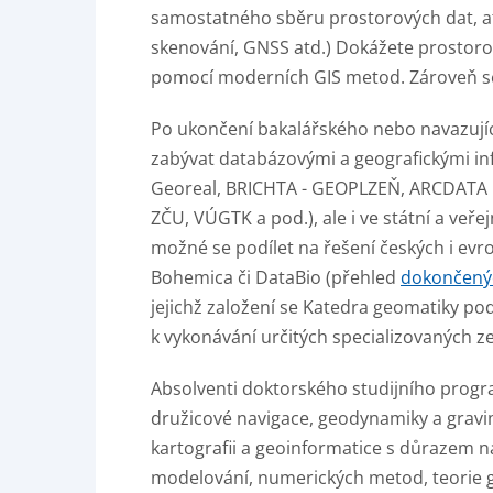
samostatného sběru prostorových dat, ať
skenování, GNSS atd.) Dokážete prostoro
pomocí moderních GIS metod. Zároveň se 
Po ukončení bakalářského nebo navazujíc
zabývat databázovými a geografickými inf
Georeal, BRICHTA - GEOPLZEŇ, ARCDATA PR
ZČU, VÚGTK a pod.), ale i ve státní a veře
možné se podílet na řešení českých i evr
Bohemica či DataBio (přehled
dokončený
jejichž založení se Katedra geomatiky pod
k vykonávání určitých specializovaných z
Absolventi doktorského studijního progra
družicové navigace, geodynamiky a gravi
kartografii a geoinformatice s důrazem n
modelování, numerických metod, teorie gra