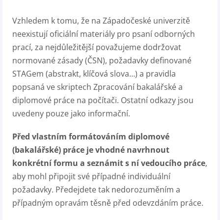
Vzhledem k tomu, že na Západočeské univerzitě
neexistují oficiální materiály pro psaní odborných
prací, za nejdůležitější považujeme dodržovat
normované zásady (ČSN), požadavky definované
STAGem (abstrakt, klíčová slova…) a pravidla
popsaná ve skriptech Zpracování bakalářské a
diplomové práce na počítači. Ostatní odkazy jsou
uvedeny pouze jako informační.
Před vlastním formátováním diplomové
(bakalářské) práce je vhodné navrhnout
konkrétní formu a seznámit s ní vedoucího práce
,
aby mohl připojit své případné individuální
požadavky. Předejdete tak nedorozuměním a
případným opravám těsně před odevzdáním práce.