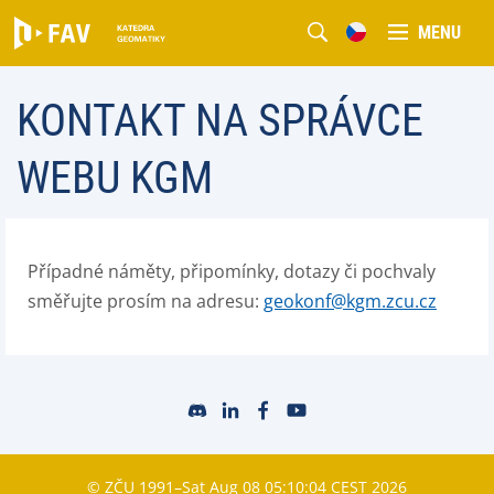
MENU
KONTAKT NA SPRÁVCE
WEBU KGM
Případné náměty, připomínky, dotazy či pochvaly
směřujte prosím na adresu:
geokonf@kgm.zcu.cz
© ZČU 1991–Sat Aug 08 05:10:04 CEST 2026