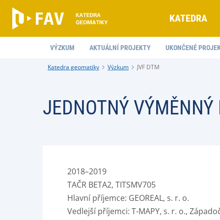
KATEDRA
VÝZKUM
AKTUÁLNÍ PROJEKTY
UKONČENÉ PROJE
Katedra geomatiky
Výzkum
JVF DTM
JEDNOTNÝ VÝMĚNNÝ F
2018–2019
TAČR BETA2, TITSMV705
Hlavní příjemce: GEOREAL, s. r. o.
Vedlejší příjemci: T-MAPY, s. r. o., Západo