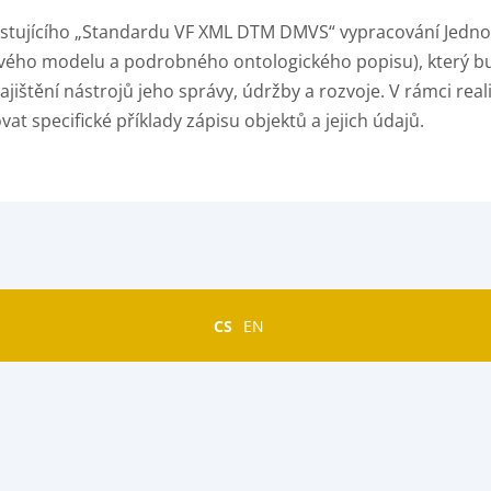
xistujícího „Standardu VF XML DTM DMVS“ vypracování Jedn
vého modelu a podrobného ontologického popisu), který b
ajištění nástrojů jeho správy, údržby a rozvoje. V rámci re
t specifické příklady zápisu objektů a jejich údajů.
CS
EN