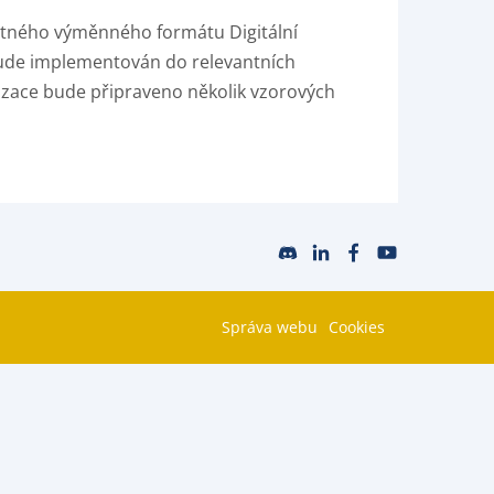
otného výměnného formátu Digitální
ude implementován do relevantních
alizace bude připraveno několik vzorových
Správa webu
Cookies