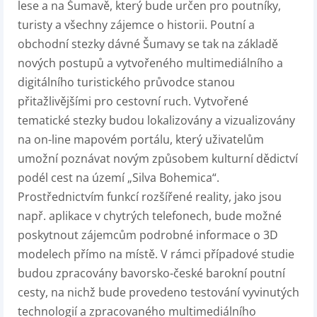
lese a na Šumavě, který bude určen pro poutníky,
turisty a všechny zájemce o historii. Poutní a
obchodní stezky dávné Šumavy se tak na základě
nových postupů a vytvořeného multimediálního a
digitálního turistického průvodce stanou
přitažlivějšími pro cestovní ruch. Vytvořené
tematické stezky budou lokalizovány a vizualizovány
na on-line mapovém portálu, který uživatelům
umožní poznávat novým způsobem kulturní dědictví
podél cest na území „Silva Bohemica“.
Prostřednictvím funkcí rozšířené reality, jako jsou
např. aplikace v chytrých telefonech, bude možné
poskytnout zájemcům podrobné informace o 3D
modelech přímo na místě. V rámci případové studie
budou zpracovány bavorsko-české barokní poutní
cesty, na nichž bude provedeno testování vyvinutých
technologií a zpracovaného multimediálního