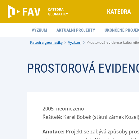
KATEDRA
VÝZKUM
AKTUÁLNÍ PROJEKTY
UKONČENÉ PROJE
Katedra geomatiky
Výzkum
Prostorová evidence kulturního
PROSTOROVÁ EVIDENC
2005–neomezeno
Řešitelé: Karel Bobek (státní zámek Kozel),
Anotace:
Projekt se zabývá způsoby pros