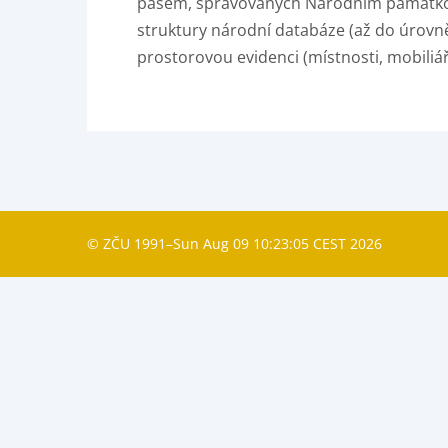
pásem, spravovaných Národním památkový
struktury národní databáze (až do úrovně
prostorovou evidenci (místnosti, mobiliář)
© ZČU 1991–Sun Aug 09 10:23:05 CEST 2026