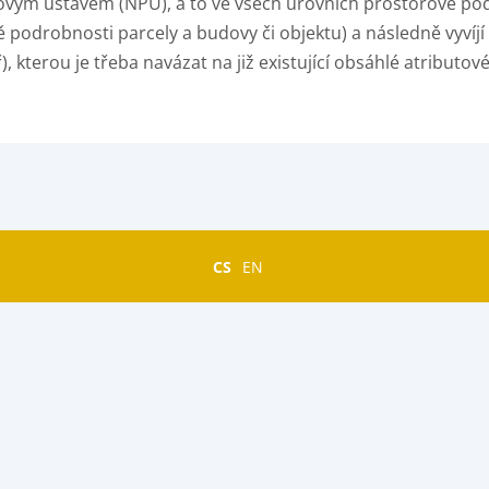
m ústavem (NPÚ), a to ve všech úrovních prostorové podr
 podrobnosti parcely a budovy či objektu) a následně vyvíj
, kterou je třeba navázat na již existující obsáhlé atributov
CS
EN