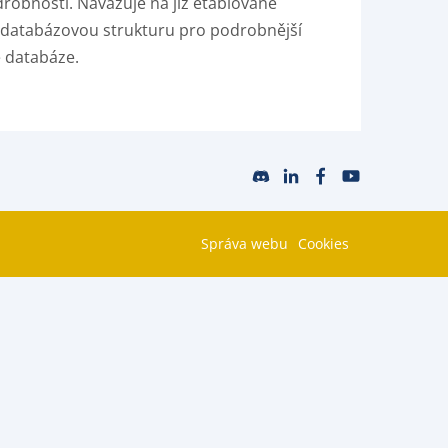
obnosti. Navazuje na již etablované
í databázovou strukturu pro podrobnější
é databáze.
Správa webu
Cookies