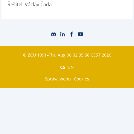
Řešitel: Václav Čada
© ZČU 1991–Thu Aug 06 02:35:58 CEST 2026
CS
EN
Správa webu
Cookies